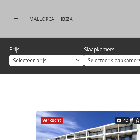
Menu
MALLORCA
IBIZA
Prijs
Slaapkamers
Verkocht
42