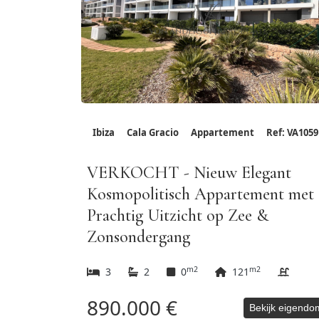
Ibiza
Cala Gracio
Appartement
Ref: VA1059
VERKOCHT - Nieuw Elegant
Kosmopolitisch Appartement met
Prachtig Uitzicht op Zee &
Zonsondergang
m2
m2
3
2
0
121
890.000 €
Bekijk eigendo