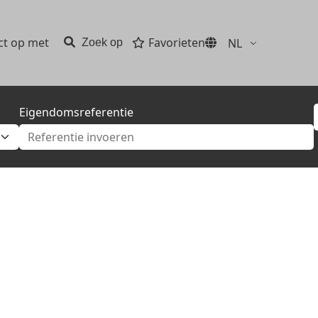
t op met
Favorieten
NL
Zoek op
Eigendomsreferentie