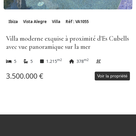
Ibiza
Vista Alegre
Villa
Réf : VA1055
Villa moderne exquise à proximité d'Es Cubells
avec vue panoramique sur la mer
m2
m2
5
5
1.215
378
3.500.000 €
Voir la propriété